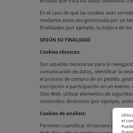
entidad que trata los datos obtenidos tra
En el caso de que las cookies sean servid
mediante estas sea gestionada por un ter
finalidades (por ejemplo, la mejora de los
SEGÚN SU FINALIDAD
Cookies técnicas:
Son aquellas necesarias para la navegació
comunicación de datos, identificar la ses
el proceso de compra de un pedido, gestion
inscripción o participación en un evento, c
Sitio Web, utilizar elementos de segurida
contenidos dinámicos (por ejemplo, anim
Cookies de análisis:
Permiten cuantificar el número de usuarios 