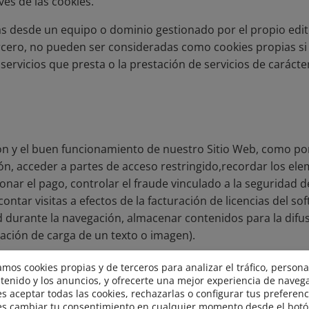
vés de las cookies.
as desde un equipo o dominio gestionado por el propio edit
cero, no pueden ser consideradas como cookies propias si el
 servicios que presta o la prestación de servicios de carácter
n y el buen funcionamiento de nuestro Sitio Web, como por e
ión, acceder a partes de acceso restringido,recordar los el
ar el pago, controlar el fraude vinculado a la seguridad del 
ontar visitas a efectos de la facturación de licencias del so
d durante la navegación, almacenar contenidos para la difus
ación de carga de un texto o imagen).
y así realizar la medición y análisis estadístico de la utili