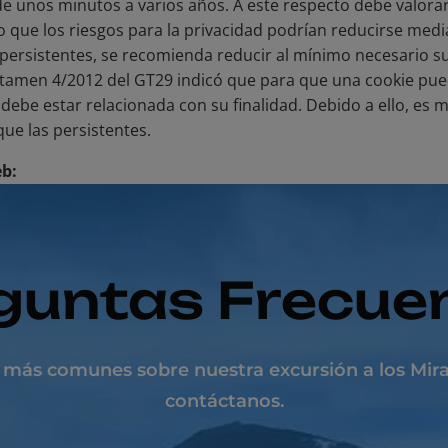
de unos minutos a varios años. A este respecto debe valorar
o que los riesgos para la privacidad podrían reducirse media
 persistentes, se recomienda reducir al mínimo necesario s
Dictamen 4/2012 del GT29 indicó que para que una cookie pu
debe estar relacionada con su finalidad. Debido a ello, e
ue las persistentes.
eb:
guntas Frecue
 más comunes sobre nuestra excursión a los Mira
contáctanos.