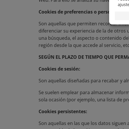
Web. Para ello se analiza su navegación e
Cookies de preferencias o personalizac
Son aquellas que permiten recordar infor
diferenciar su experiencia de la de otros
una búsqueda, el aspecto o contenido del s
región desde la que accede al servicio, etc
SEGÚN EL PLAZO DE TIEMPO QUE PER
Cookies de sesión:
Son aquellas diseñadas para recabar y a
Se suelen emplear para almacenar informa
sola ocasión (por ejemplo, una lista de p
Cookies persistentes:
Son aquellas en las que los datos siguen