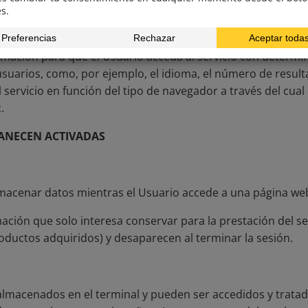
n nuestro Sitio Web con el fin de mejorar la oferta de produ
ión:
mación para que el Usuario acceda al servicio con determi
 usuarios, como, por ejemplo, el idioma, el número de resul
ervicio en función del tipo de navegador a través del cual e
.
MANECEN ACTIVADAS
lmacenar datos mientras el Usuario accede a una página we
ción que solo interesa conservar para la prestación del ser
roductos adquiridos) y desaparecen al terminar la sesión.
 almacenados en el terminal y pueden ser accedidos y trata