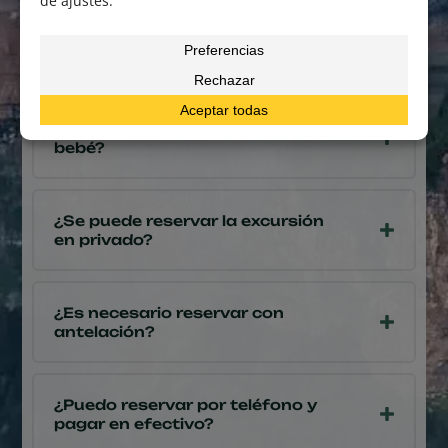
¿Pueden participar niños?
¿Disponéis de alzadores?
¿Se puede participar con un
bebé?
¿Se puede reservar la excursión
en privado?
¿Es necesario reservar con
antelación?
¿Puedo reservar por teléfono y
pagar en efectivo?