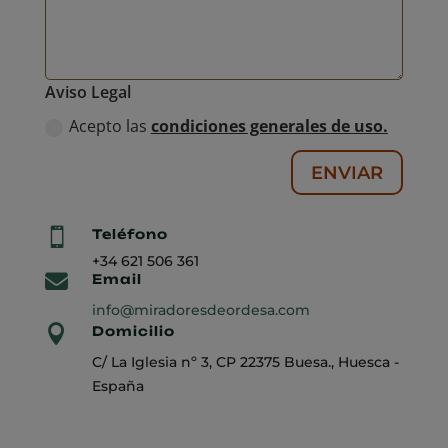
Aviso Legal
Acepto las
condiciones generales de uso.
ENVIAR

Teléfono
+34
621 506 361

Email
info@miradoresdeordesa.com

Domicilio
C/ La Iglesia nº 3, CP 22375 Buesa., Huesca -
España