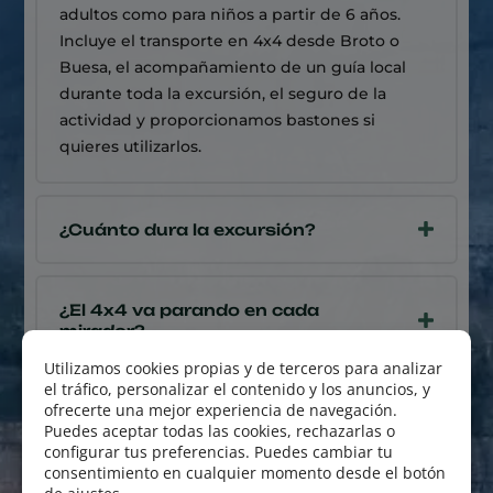
adultos como para niños a partir de 6 años.
Incluye el transporte en 4x4 desde Broto o
Buesa, el acompañamiento de un guía local
durante toda la excursión, el seguro de la
actividad y proporcionamos bastones si
quieres utilizarlos.
¿Cuánto dura la excursión?
¿El 4x4 va parando en cada
mirador?
¿Qué dificultad tiene el recorrido
a pie? ¿Hay una edad máxima?
¿Necesito bastones?